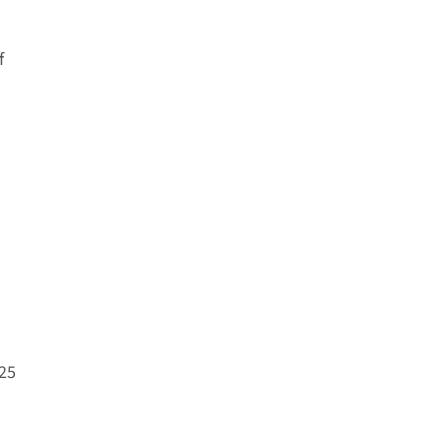
f
(25