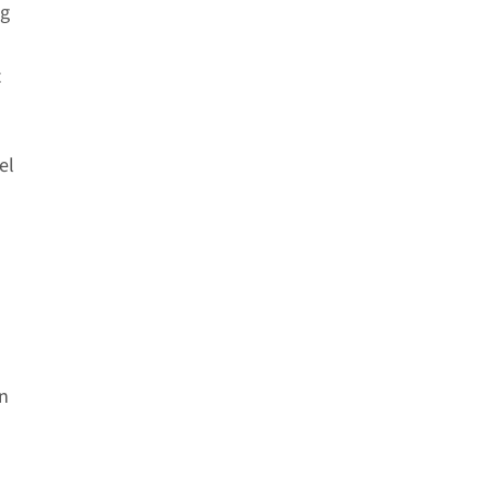
ng
t
el
en