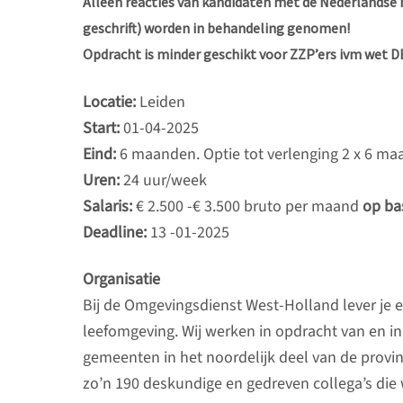
Alleen reacties van kandidaten met de Nederlandse 
geschrift) worden in behandeling genomen!
Opdracht is minder geschikt voor ZZP’ers ivm wet D
Locatie:
Leiden
Start:
01-04-2025
Eind:
6 maanden. Optie tot verlenging 2 x 6 m
Uren:
24 uur/week
Salaris:
€ 2.500 -€ 3.500 bruto per maand
op ba
Deadline:
13 -01-2025
Organisatie
Bij de Omgevingsdienst West-Holland lever je ee
leefomgeving. Wij werken in opdracht van en i
gemeenten in het noordelijk deel van de provi
zo’n 190 deskundige en gedreven collega’s die